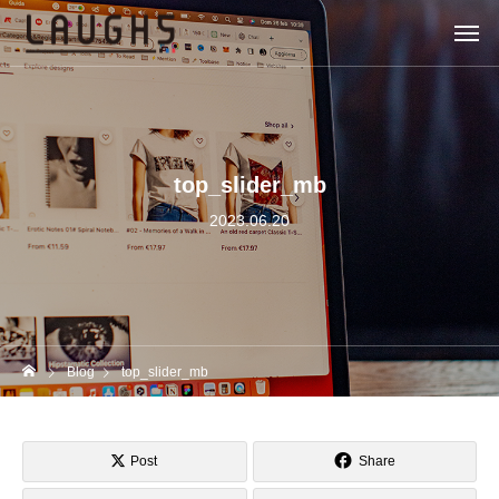
top_slider_mb
2023.06.20
Blog
top_slider_mb
Post
Share