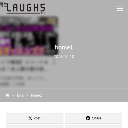
home1
2025.10.10
Blog
home1
Post
Share