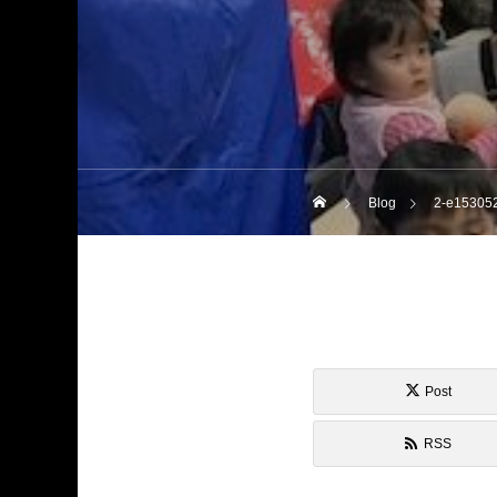
Blog
2-e15305
Post
RSS