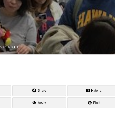
22721604 (1)
Share
Hatena
feedly
Pin it