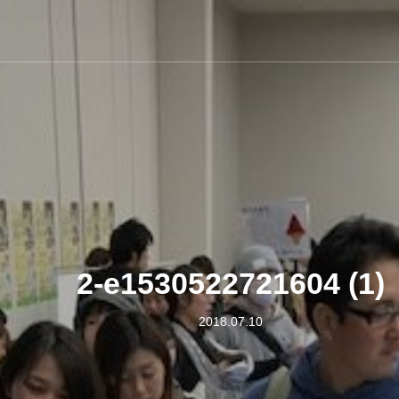
2-e1530522721604 (1)
2018.07.10